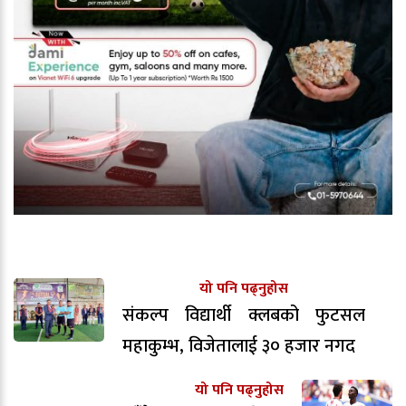
यो पनि पढ्नुहोस
संकल्प विद्यार्थी क्लबको फुटसल
महाकुम्भ, विजेतालाई ३० हजार नगद
यो पनि पढ्नुहोस