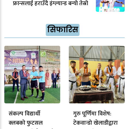
फ्रान्सलाई हराउँदै इंग्ल्यान्ड बन्यो तेस्रो
सिफारिस
संकल्प विद्यार्थी
गुरु पूर्णिमा विशेष:
क्लबको फुटसल
टेकवान्डो खेलाडीद्वारा