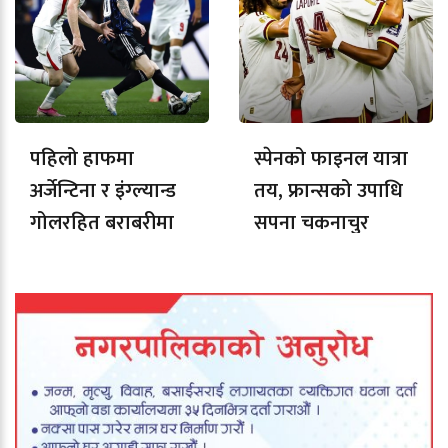
पहिलो हाफमा
स्पेनको फाइनल यात्रा
अर्जेन्टिना र इंग्ल्यान्ड
तय, फ्रान्सको उपाधि
गोलरहित बराबरीमा
सपना चकनाचुर