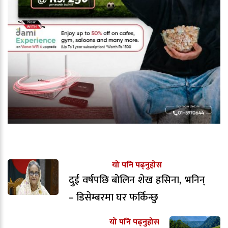
यो पनि पढ्नुहोस
दुई वर्षपछि बोलिन शेख हसिना, भनिन्
– डिसेम्बरमा घर फर्किन्छु
यो पनि पढ्नुहोस