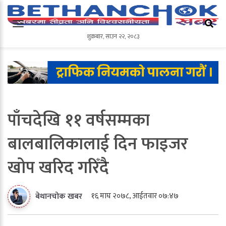
शुक्रबार
,
साउन
२२
,
२०८३
शुक्रबार
,
साउन
२२
,
२०८३
पाँचदेखि ११ वर्षसम्मका
बालबालिकालाई दिन फाइजर
खोप खरिद गरिँदै
१६ माघ २०७८, आईतवार ०७:४७
बेथानचोक खबर